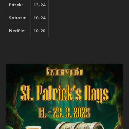
Pátek:
13-24
Sobota:
10-24
Neděle:
10-20