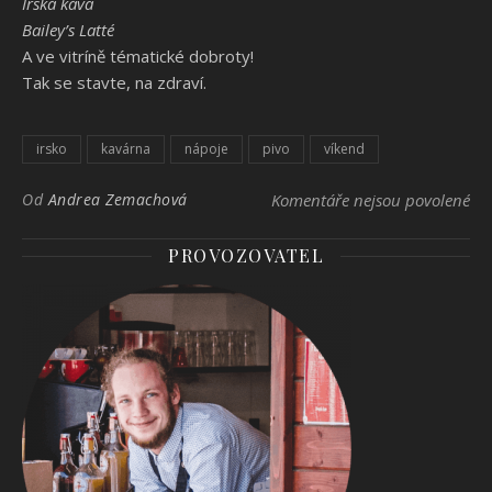
Irská káva
Bailey’s Latté
A ve vitríně tématické dobroty!
Tak se stavte, na zdraví.
irsko
kavárna
nápoje
pivo
víkend
u t
Od
Andrea Zemachová
Komentáře nejsou povolené
PROVOZOVATEL