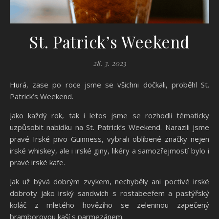
St. Patrick’s Weekend
28. 3. 2023
Hurá, zase po roce jsme se všichni dočkali, proběhl St.
Patrick’s Weekend.
Jako každý rok, tak i letos jsme se rozhodli tématicky
uzpůsobit nabídku na St. Patrick’s Weekend. Narazili jsme
pravé Irské pivo Guinness, vybrali oblíbené značky nejen
irské whiskey, ale i irské giny, likéry a samozřejmostí bylo i
pravé irské kafe.
Jak už bývá dobrým zvykem, nechyběly ani poctivé irské
dobroty jako irský sandwich s rostabeefem a pastýřský
koláč z mletého hovězího se zeleninou zapečený
bramborovou kaší s parmezánem.