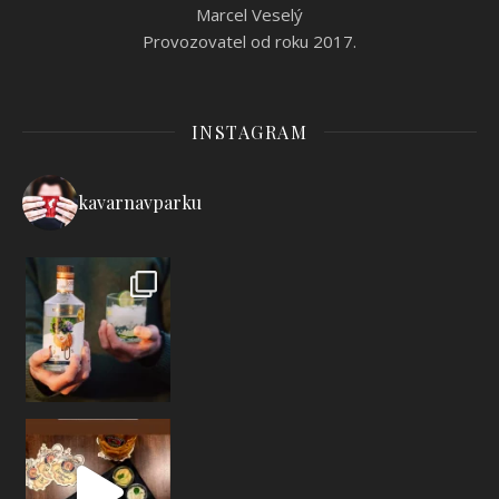
Marcel Veselý
Provozovatel od roku 2017.
INSTAGRAM
kavarnavparku
Připravili jsme si pro vás sezónní nabídk