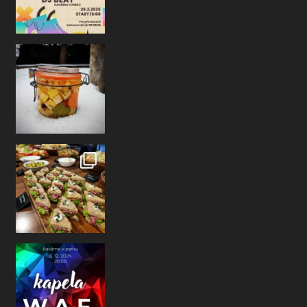
NOVINKA
V naší vitríně nově najde
a příjemnému posezení ne
@wafk