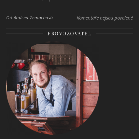
u t
Od
Andrea Zemachová
Komentáře nejsou povolené
PROVOZOVATEL