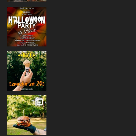
Už se to zase nezadržitelně blíží
Ha
Jelikož je už říjen a počasí nám taky m