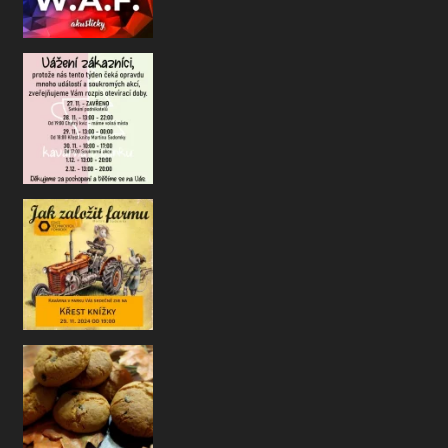
Drazí kavárenští přátelé a kamarádi
jste si u nás oblíbili a m