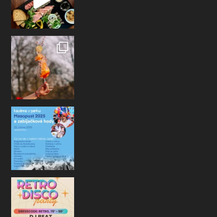
Ahoj kamarádi, už v sobotu se na Vás těš