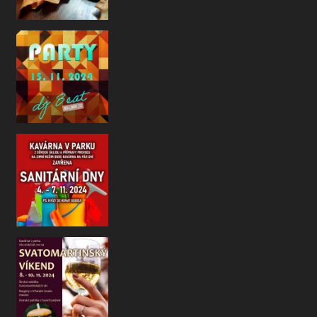
Drazí hosté a přátelé, než nám
I letos jsme si pro V