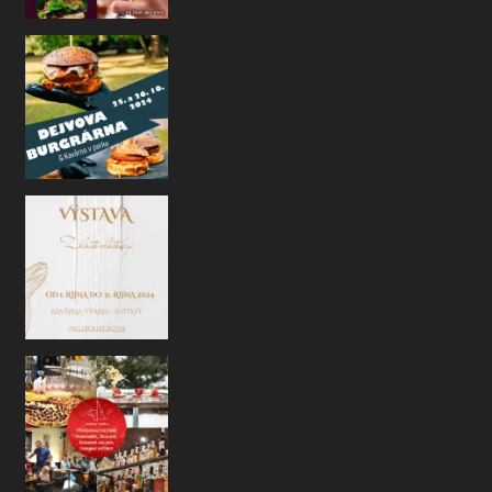
Na co se můžete na konci října opět těš
, rádi
Ahoj naši kavárenští přátelé!