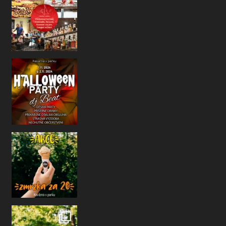
Už se to zase nezadržitelně blíží
Ha
Jelikož je už říjen a počasí nám taky m