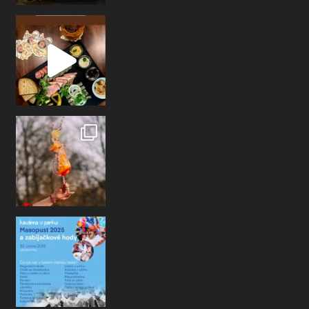
Ahoj kamarádi, už v sobotu se na Vás těš