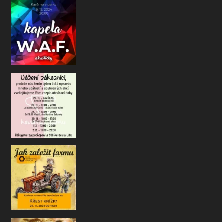
@wafk
Drazí kavárenští přátelé a kamarádi