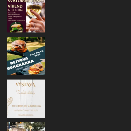
Na co se můžete na konci října opět těš
, rádi
Ahoj naši kavárenští přátelé!