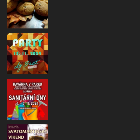
Drazí hosté a přátelé, než nám
I letos jsme si pro V