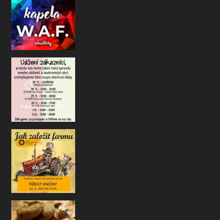
Drazí kavárenští přátelé a kamarádi
jste si u nás oblíbili a m