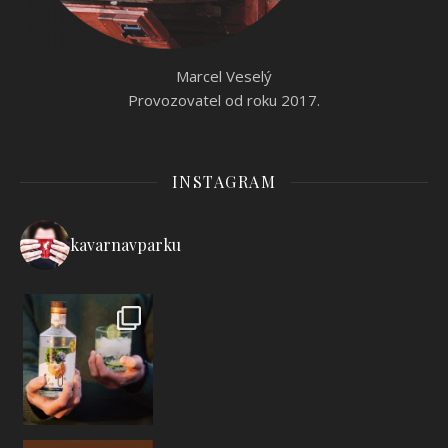
Marcel Veselý
Provozovatel od roku 2017.
INSTAGRAM
kavarnavparku
Připravili jsme si pro vás sezónní nabídk