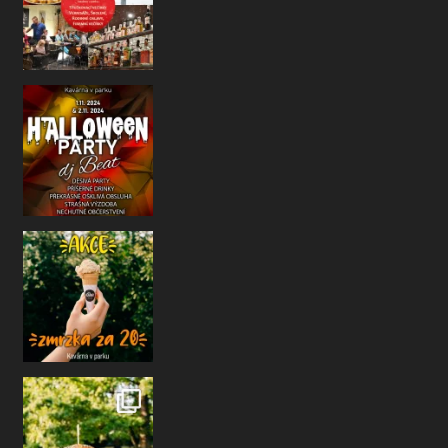
Už se to zase nezadržitelně blíží
Ha
Jelikož je už říjen a počasí nám taky m