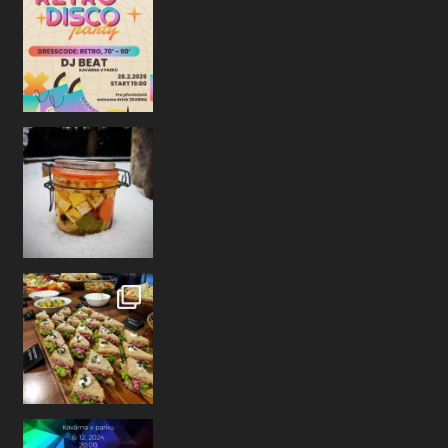
NOVINKA
V naší vitríně nově najde
a příjemnému posezení ne
@wafk