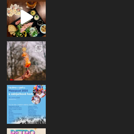
Ahoj kamarádi, už v sobotu se na Vás těš