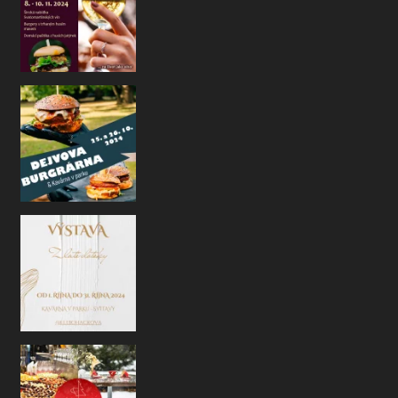
Na co se můžete na konci října opět těš
, rádi
Ahoj naši kavárenští přátelé!