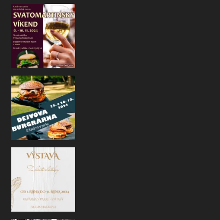
I letos jsme si pro V
Na co se můžete na konci října opět těš
, rádi