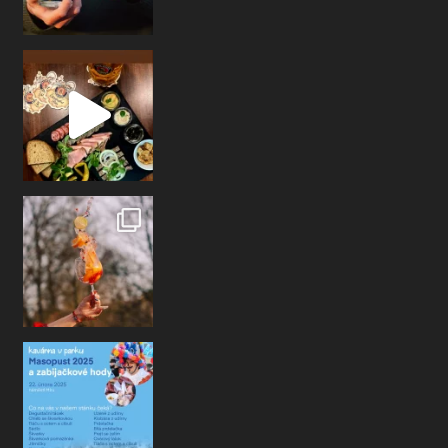
Ahoj kamarádi, už v sobotu se na Vás těš