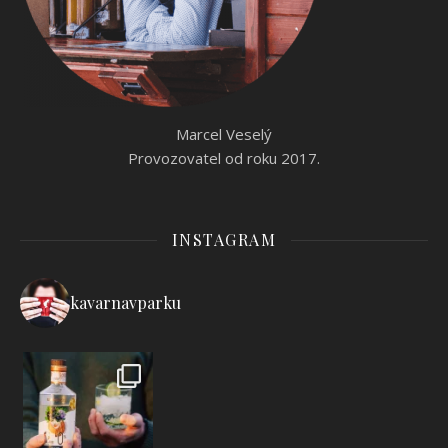
Marcel Veselý
Provozovatel od roku 2017.
INSTAGRAM
kavarnavparku
Připravili jsme si pro vás sezónní nabídk