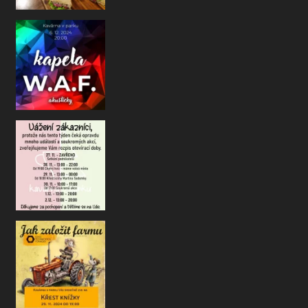
@wafk
Drazí kavárenští přátelé a kamarádi