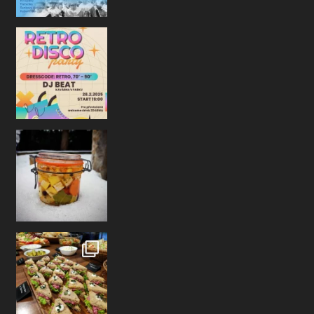
NOVINKA
V naší vitríně nově najde
a příjemnému posezení ne