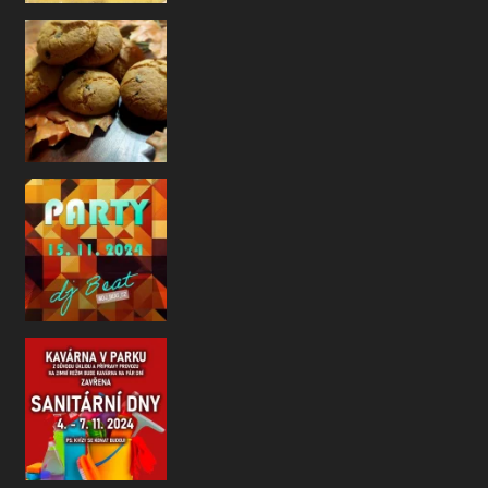
jste si u nás oblíbili a m
Drazí hosté a přátelé, než nám