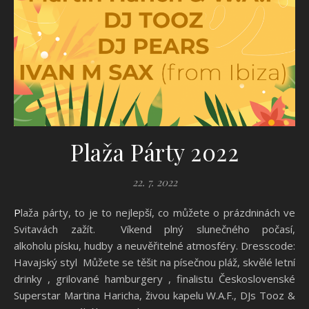
Plaža Párty 2022
22. 7. 2022
Plaža párty, to je to nejlepší, co můžete o prázdninách ve
Svitavách zažít. Víkend plný slunečného počasí,
alkoholu písku, hudby a neuvěřitelné atmosféry. Dresscode:
Havajský styl Můžete se těšit na písečnou pláž, skvělé letní
drinky , grilované hamburgery , finalistu Československé
Superstar Martina Haricha, živou kapelu W.A.F., DJs Tooz &