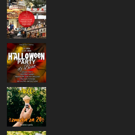
Ahoj naši kavárenští přátelé!
Už se to zase nezadržitelně blíží
Ha
Jelikož je už říjen a počasí nám taky m