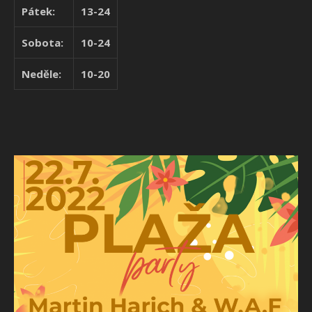
Pátek:
13-24
Sobota:
10-24
Neděle:
10-20