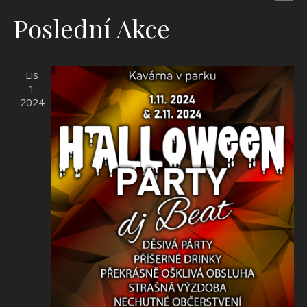
Vyberte
pr
Na
Poslední Akce
datum.
zo
Ak
Lis
1
2024