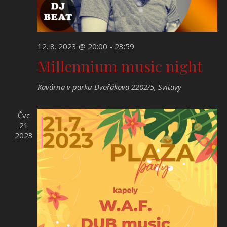
12. 8. 2023 @ 20:00
-
23:59
Millennium music night
Kavárna v parku
Dvořákova 2202/5, Svitavy
Čvc
21
2023